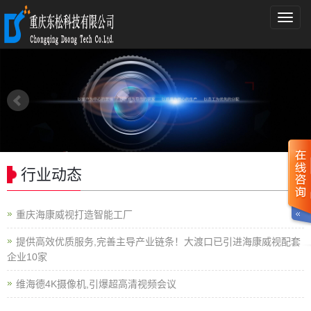
导
航
菜
单
行业动态
重庆海康威视打造智能工厂
提供高效优质服务,完善主导产业链条！大渡口已引进海康威视配套
企业10家
维海德4K摄像机,引爆超高清视频会议