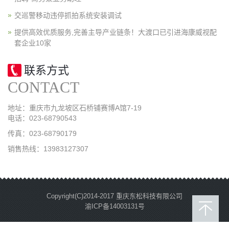
交巡警移动违停抓拍系统安装调试
提供高效优质服务,完善主导产业链条！大渡口已引进海康威视配
套企业10家
联系方式
CONTACT
地址：重庆市九龙坡区石桥铺赛博A馆7-19
电话：023-68790543
传真：023-68790179
销售热线：13983127307
Copyright(C)2014-2017 重庆东松科技有限公司
渝ICP备14003131号